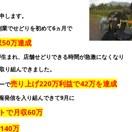
申します。
り副業でせどりを初めて6ヵ月で
収50万達成
供が生まれ、店舗せどりできる時間が急激になくなり
取り組んできました。
売り上げ220万利益で42万を達成
ーで
情報発信を入り組んできて9月に
トで月収60万
140万