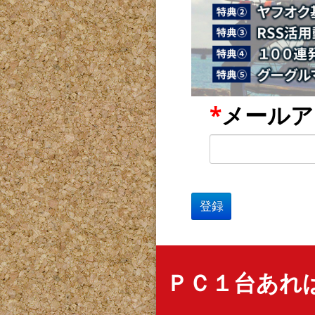
*
メールア
ＰＣ１台あれ