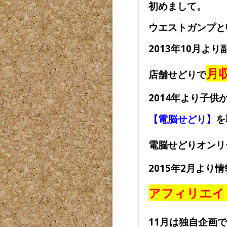
初めまして。
ウエストガンプと
2013年10月よ
月
店舗せどりで
2014年より子
【電脳せどり】
を
電脳せどりオンリ
2015年2月より
アフィリエイ
11月は独自企画で