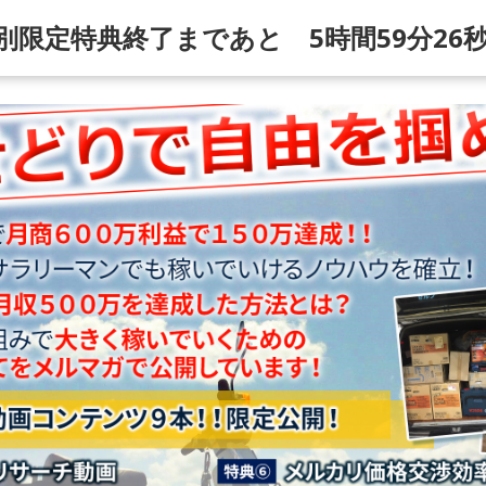
別限定特典終了まであと
5時間
59分
24